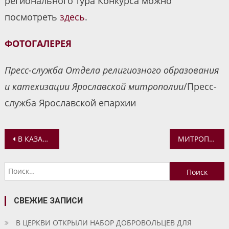
регионального тура Конкурса можно
посмотреть
здесь
.
ФОТОГАЛЕРЕЯ
Пресс-служба Отдела религиозного образования
и катехизации Ярославской митрополии
/Пресс-
служба Ярославской епархии
Навигация
В КАЗАНСКОМ МОНАСТЫРЕ МОЛИТВЕННО ВСПОМНИЛИ АРХИЕПИСКОПА МИХЕЯ
МИТРОПОЛИТ ФЕОДОР ПОЧТИЛ ПАМЯТЬ АРХИЕПИСКОПА МИХЕЯ (ХАРХАРОВА)
по
Найти:
записям
СВЕЖИЕ ЗАПИСИ
В ЦЕРКВИ ОТКРЫЛИ НАБОР ДОБРОВОЛЬЦЕВ ДЛЯ