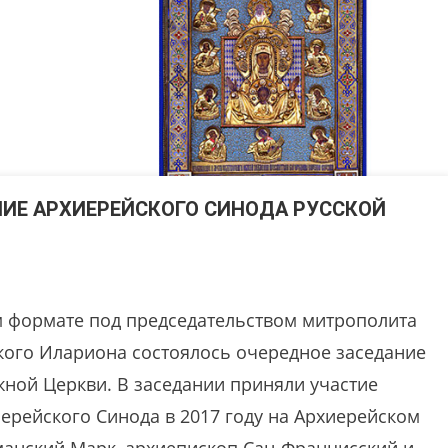
ИЕ АРХИЕРЕЙСКОГО СИНОДА РУССКОЙ
ом формате под председательством митрополита
ого Илариона состоялось очередное заседание
жной Церкви. В заседании приняли участие
ерейского Синода в 2017 году на Архиерейском
манский Марк, архиепископ Сан-Францисский и