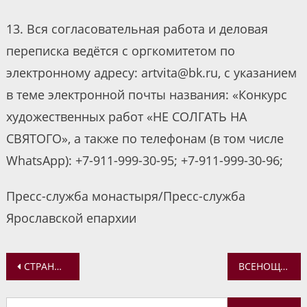
13. Вся согласовательная работа и деловая
переписка ведётся с оргкомитетом по
электронному адресу: artvita@bk.ru, с указанием
в теме электронной почты названия: «Конкурс
художественных работ «НЕ СОЛГАТЬ НА
СВЯТОГО», а также по телефонам (в том числе
WhatsApp): +7-911-999-30-95; +7-911-999-30-96;
Пресс-служба монастыря/Пресс-служба
Ярославской епархии
Навигация
СТРАНИЦЫ ИСТОРИИ. ВОСПОМИНАНИЯ О ПОСЛЕДНИХ ДНЯХ ЖИЗНИ СВЯТИТЕЛЯ АГАФАНГЕЛА
ВСЕНОЩНОЕ БДЕНИЕ В КАЗАНСКОМ ЖЕНСКОМ МОНАСТЫРЕ НАКАНУНЕ ПАМЯТИ СВЯТИТЕЛЯ АГАФАНГЕЛА
по
Найти: