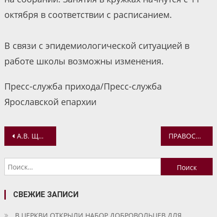
октября в соответствии с расписанием.
В связи с эпидемиологической ситуацией в
работе школы возможны изменения.
Пресс-служба прихода/Пресс-служба
Ярославской епархии
Навигация
А.В. ЩИПКОВ: НУЖНО НЕ ДОПУСТИТЬ ВТЯГИВАНИЯ РЕЛИГИОЗНЫХ ОРГАНИЗАЦИЙ В ПОЛИТИЧЕСКОЕ ПРОТИВОСТОЯНИЕ В БЕЛОРУССИИ
ПРАВОСЛАВНАЯ ГРУППА «СВЕЧА» РАСШИРЯЕТ НАПРАВЛЕНИЯ СВОЕЙ РАБОТЫ
по
Найти:
записям
СВЕЖИЕ ЗАПИСИ
В ЦЕРКВИ ОТКРЫЛИ НАБОР ДОБРОВОЛЬЦЕВ ДЛЯ