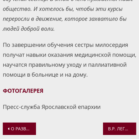
общество. И хотелось бы, чтобы эти курсы
переросли в движение, которое захватило бы
людей доброй воли.
По завершении обучения сестры милосердия
получат навыки оказания медицинской помощи,
научатся правильному уходу и паллиативной
помощи в больнице и на дому.
ФОТОГАЛЕРЕЯ
Пресс-служба Ярославской епархии
Навигация
О РАЗВИТИИ ИКОНОГРАФИИ ОБРАЗА ПРЕСВЯТОЙ БОГОРОДИЦЫ РАССКАЗАЛИ НА ЛЕКЦИИ В БИБЛИОТЕКЕ
В.Р. ЛЕГОЙДА: УКРАИНСКАЯ ВЛАСТЬ ЧУВСТВУЕТ СВОЮ БЕЗНАКАЗАННОСТЬ ЗА РАЗВЕРНУТЫЕ ЕЮ ГОНЕНИЯ НА КАНОНИЧЕСКУЮ ЦЕРКОВЬ