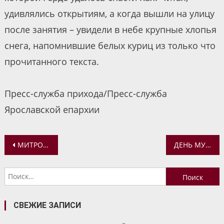
удивлялись открытиям, а когда вышли на улицу
после занятия – увидели в небе крупные хлопья
снега, напомнившие белых куриц из только что
прочитанного текста.
Пресс-служба прихода/Пресс-служба
Ярославской епархии
Навигация
МИТРОПОЛИТ ВАДИМ СОВЕРШИЛ ВСЕНОЩНОЕ БДЕНИЕ НАКАНУНЕ ПРАЗДНИКА ВВЕДЕНИЯ ВО ХРАМ ПРЕСВЯТОЙ БОГОРОДИЦЫ
ДЕНЬ МУЖЕСТВЕННЫХ ЛЮДЕЙ
по
Найти:
записям
СВЕЖИЕ ЗАПИСИ