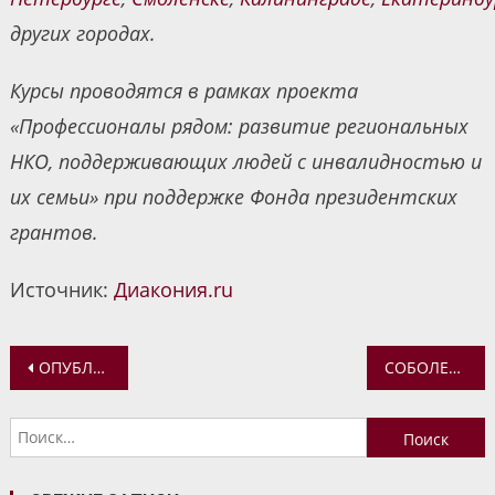
других городах.
Курсы проводятся в рамках проекта
«Профессионалы рядом: развитие региональных
НКО, поддерживающих людей с инвалидностью и
их семьи» при поддержке Фонда президентских
грантов.
Источник:
Диакония.ru
Навигация
ОПУБЛИКОВАНА КРАТКАЯ ПРОГРАММА XXIХ МЕЖДУНАРОДНЫХ РОЖДЕСТВЕНСКИХ ОБРАЗОВАТЕЛЬНЫХ ЧТЕНИЙ
СОБОЛЕЗНОВАНИЯ СВЯТЕЙШЕГО ПАТРИАРХА КИРИЛЛА В СВЯЗИ С ГИБЕЛЬЮ ЛЮДЕЙ В РЕЗУЛЬТАТЕ ТЕРАКТА В НИЦЦЕ
по
Найти:
записям