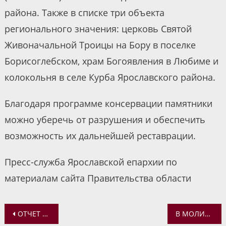
района. Также в списке три объекта
регионального значения: церковь Святой
Живоначальной Троицы на Бору в поселке
Борисоглебском, храм Богоявления в Любиме и
колокольня в селе Курба Ярославского района.
Благодаря программе консервации памятники
можно уберечь от разрушения и обеспечить
возможность их дальнейшей реставрации.
Пресс-служба Ярославской епархии по
материалам сайта Правительства области
Навигация
ОТЧЕТ О ЦЕРКОВНОЙ ПОМОЩИ ПОСТРАДАВШИМ В КУРСКОЙ И БЕЛГОРОДСКОЙ ОБЛАСТЯХ ЗА 18 АВГУСТА
В МОЛИТВЕННОЙ КОМНАТЕ В ЧЕСТЬ СВЯТОГО ДУХА, РАСПОЛОЖЕННОЙ В ГЛАВНОМ ЗДАНИИ УМВД, СОВЕРШЕН МОЛЕБЕН С ОСВЯЩЕНИЕМ ПЛОДОВ