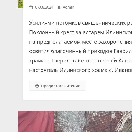
07.08.2024
Admin
Усилиями потомков священнических ро
Поклонный крест за алтарем Илиинског
на предполагаемом месте захоронения 
освятил благочинный приходов Гаврило
храма г. Гаврилов-Ям протоиерей Алек
настоятель Илиинского храма с. Иванов
Продолжить чтение