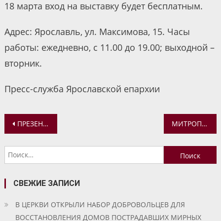
18 марта вход на выставку будет бесплатным.
Адрес: Ярославль, ул. Максимова, 15. Часы
работы: ежедневно, с 11.00 до 19.00; выходной –
вторник.
Пресс-служба Ярославской епархии
Навигация
ПРЕЗЕНТАЦИЯ КНИГИ «ЖИЛ-БЫЛ ЦАРЬ. ИМПЕРАТОР ПАВЕЛ ПЕРВЫЙ»
МИТРОПОЛИТ ВАДИМ СОВЕРШИЛ ВСЕНОЩНОЕ БДЕНИЕ В УСПЕНСКОМ КАФЕДРАЛЬНОМ СОБОРЕ
по
Найти:
записям
СВЕЖИЕ ЗАПИСИ
В ЦЕРКВИ ОТКРЫЛИ НАБОР ДОБРОВОЛЬЦЕВ ДЛЯ
ВОССТАНОВЛЕНИЯ ДОМОВ ПОСТРАДАВШИХ МИРНЫХ