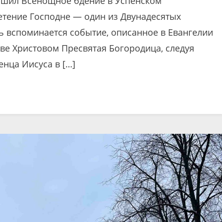
ршил Всенощное бдение в Успенском
етение Господне — один из Двунадесятых
ь вспоминается событие, описанное в Евангелии
тве Христовом Пресвятая Богородица, следуя
енца Иисуса в […]