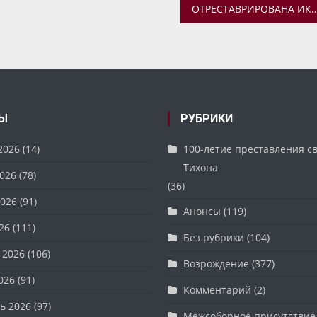
ОТРЕСТАВРИРОВАНА ИКОНА «СОБОР СВЯТЫХ АРХАНГЕЛОВ» ТРОИЦКО
Ы
РУБРИКИ
2026
(14)
100-летие преставления с
Тихона
026
(78)
(36)
026
(91)
Анонсы
(119)
26
(111)
Без рубрики
(104)
 2026
(106)
Возрождение
(377)
026
(91)
Комментарий
(2)
ь 2026
(97)
Межсоборное присутствие