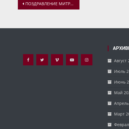
Навигация
ПОЗДРАВЛЕНИЕ МИТРОПОЛИТА ВАДИМА ПО СЛУЧАЮ АКТОВОГО ДНЯ САНКТ-ПЕТЕРБУРГСКОЙ ДУХОВНОЙ АКАДЕМИИ
по
записям
АРХИВ
Август 
Июль 2
Июнь 2
Май 20
Апрель
Март 2
Феврал