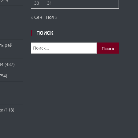
30
31
« Сен
Ноя »
ПОИСК
стырей
Найти:
ТИ
(487)
754)
аж
(118)