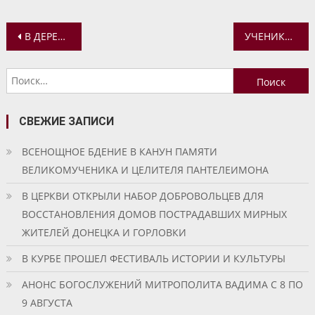
Навигация
В ДЕРЕВНЕ ГЛЕБОВСКОЕ БУДЕТ ПОСТРОЕН ХРАМ-ЧАСОВНЯ
УЧЕНИКИ ВОСКРЕСНОЙ ШКОЛЫ «ПЧЕЛКИ» ЗАВЕРШИЛИ СВОЙ ТВОРЧЕСКИЙ ПРОЕКТ — БОЛЬШОЕ ПАННО НА ОРГСТЕКЛЕ
по
Найти:
записям
СВЕЖИЕ ЗАПИСИ
ВСЕНОЩНОЕ БДЕНИЕ В КАНУН ПАМЯТИ
ВЕЛИКОМУЧЕНИКА И ЦЕЛИТЕЛЯ ПАНТЕЛЕИМОНА
В ЦЕРКВИ ОТКРЫЛИ НАБОР ДОБРОВОЛЬЦЕВ ДЛЯ
ВОССТАНОВЛЕНИЯ ДОМОВ ПОСТРАДАВШИХ МИРНЫХ
ЖИТЕЛЕЙ ДОНЕЦКА И ГОРЛОВКИ
В КУРБЕ ПРОШЕЛ ФЕСТИВАЛЬ ИСТОРИИ И КУЛЬТУРЫ
АНОНС БОГОСЛУЖЕНИЙ МИТРОПОЛИТА ВАДИМА С 8 ПО
9 АВГУСТА