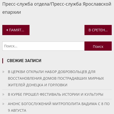
Пресс-служба отдела/Пресс-служба Ярославской
епархии
Навигация
ПАМЯТЬ ИКОНЫ «НЕОПАЛИМАЯ КУПИНА» ПОЧТИЛИ СОТРУДНИКИ МЧС РОССИИ ПО ЯРОСЛАВСКОЙ ОБЛАСТИ
В СРЕТЕНСКОМ ХРАМЕ ВЫСТУПИЛ ХОР ЯРОСЛАВСКОГО ГОСУДАРСТВЕННОГО УНИВЕРСИТЕТА ИМ. П.Г. ДЕМИДОВА «ЭТЕРИЯ»
по
Найти:
записям
СВЕЖИЕ ЗАПИСИ
В ЦЕРКВИ ОТКРЫЛИ НАБОР ДОБРОВОЛЬЦЕВ ДЛЯ
ВОССТАНОВЛЕНИЯ ДОМОВ ПОСТРАДАВШИХ МИРНЫХ
ЖИТЕЛЕЙ ДОНЕЦКА И ГОРЛОВКИ
В КУРБЕ ПРОШЕЛ ФЕСТИВАЛЬ ИСТОРИИ И КУЛЬТУРЫ
АНОНС БОГОСЛУЖЕНИЙ МИТРОПОЛИТА ВАДИМА С 8 ПО
9 АВГУСТА