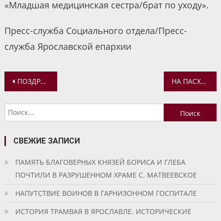
«Младшая медицинская сестра/брат по уходу».
Пресс-служба Социального отдела/Пресс-
служба Ярославской епархии
Навигация
ПОЗДРАВЛЕНИЕ НУЖДАЮЩИХСЯ СЕМЕЙ СО СВЯТОЙ ПАСХОЙ
НА ПАСХУ ХРИСТОВУ В ЯРОСЛАВЛЕ СОСТОЯЛСЯ ПАСХАЛЬНЫЙ КОНЦЕРТ
по
Найти:
записям
СВЕЖИЕ ЗАПИСИ
ПАМЯТЬ БЛАГОВЕРНЫХ КНЯЗЕЙ БОРИСА И ГЛЕБА
ПОЧТИЛИ В РАЗРУШЕННОМ ХРАМЕ С. МАТВЕЕВСКОЕ
НАПУТСТВИЕ ВОИНОВ В ГАРНИЗОННОМ ГОСПИТАЛЕ
ИСТОРИЯ ТРАМВАЯ В ЯРОСЛАВЛЕ. ИСТОРИЧЕСКИЕ