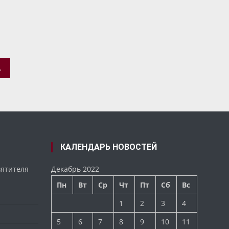
ХОВНЫХ УЧЕБНЫХ ЗАВЕДЕНИЙ
КАЛЕНДАРЬ НОВОСТЕЙ
вятителя
Декабрь 2022
Пн
Вт
Ср
Чт
Пт
Сб
Вс
1
2
3
4
5
6
7
8
9
10
11