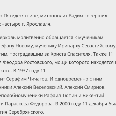
 по Пятидесятнице, митрополит Вадим совершил
настыре г. Ярославля.
 Церковь молитвенно обращается к мученикам
тефану Новому, мученику Иринарху Севастийскому
гим, пострадавшим за Христа Спасителя. Также 11
я Феодора Ростовского, мощи которого находятся 
ого. В 1937 году 11
ит Серафим Чичагов. И одновременно с ним
нники Алексий Веселовский, Алексий Смирнов,
реподобномученики Рафаил Тюпин и Викентий
и Параскева Федорова. В 2000 году 11 декабря бы
ия Серебрянского.