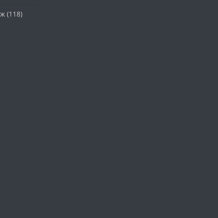
аж
(118)