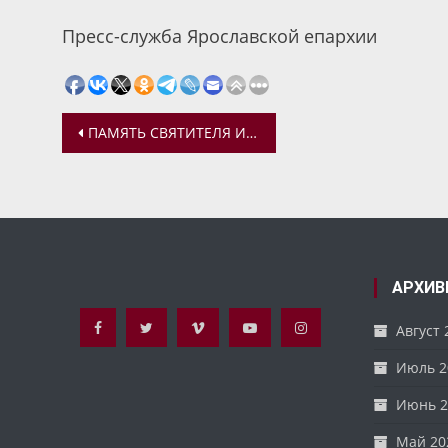
Пресс-служба Ярославской епархии
Навигация
ПАМЯТЬ СВЯТИТЕЛЯ ИАКОВА ОТПРАЗДНОВАЛИ В СПАСО-ЯКОВЛЕВСКОМ МОНАСТЫРЕ
по
записям
АРХИВ
Август 
Июль 2
Июнь 2
Май 20