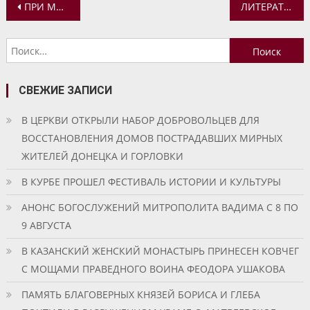
Навигация
ПРИ МОСКОВСКОМ ОТДЕЛЕНИИ ВСЕМИРНОГО РУССКОГО НАРОДНОГО СОБОРА СОЗДАН ЭКСПЕРТНЫЙ СОВЕТ
ЛИТЕРАТУРНО-МУЗЫКАЛЬНАЯ КОМПОЗИЦИЯ «СВЯТОЙ ПАИСИЙ СВЯТОГОРЕЦ»
по
Найти:
записям
СВЕЖИЕ ЗАПИСИ
В ЦЕРКВИ ОТКРЫЛИ НАБОР ДОБРОВОЛЬЦЕВ ДЛЯ
ВОССТАНОВЛЕНИЯ ДОМОВ ПОСТРАДАВШИХ МИРНЫХ
ЖИТЕЛЕЙ ДОНЕЦКА И ГОРЛОВКИ
В КУРБЕ ПРОШЕЛ ФЕСТИВАЛЬ ИСТОРИИ И КУЛЬТУРЫ
АНОНС БОГОСЛУЖЕНИЙ МИТРОПОЛИТА ВАДИМА С 8 ПО
9 АВГУСТА
В КАЗАНСКИЙ ЖЕНСКИЙ МОНАСТЫРЬ ПРИНЕСЕН КОВЧЕГ
С МОЩАМИ ПРАВЕДНОГО ВОИНА ФЕОДОРА УШАКОВА
ПАМЯТЬ БЛАГОВЕРНЫХ КНЯЗЕЙ БОРИСА И ГЛЕБА