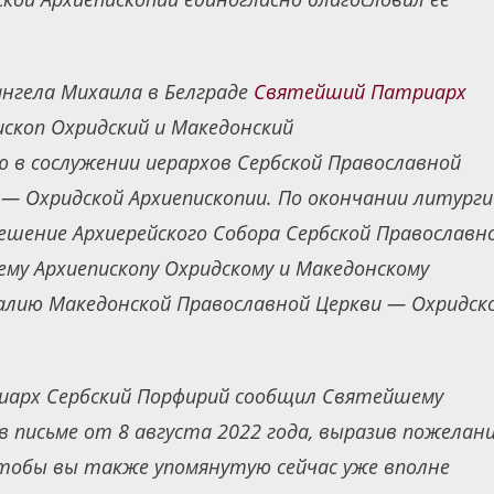
ангела Михаила в Белграде
Святейший Патриарх
скоп Охридский и Македонский
в сослужении иерархов Сербской Православной
 — Охридской Архиепископии. По окончании литурги
шение Архиерейского Собора Сербской Православн
му Архиепископу Охридскому и Македонскому
лию Македонской Православной Церкви — Охридск
арх Сербский Порфирий сообщил Святейшему
в письме от 8 августа 2022 года, выразив пожелан
«чтобы вы также упомянутую сейчас уже вполне