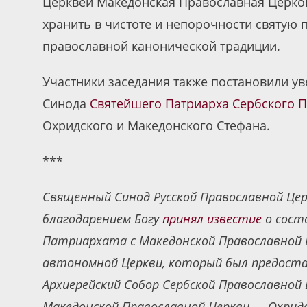
Церквей Македонская Православная Церко
хранить в чистоте и непорочности святую 
православной канонической традиции.
Участники заседания также постановили 
Синода
Святейшего Патриарха Сербского 
Охридского и Македонского Стефана.
***
Священный Синод Русской Православной Це
благодарением Богу
принял известие
о сост
Патриархата с Македонской Православной 
автономной Церкви, который был предостав
Архиерейский Собор Сербской Православной
Македонской Православной Церкви — Охридс