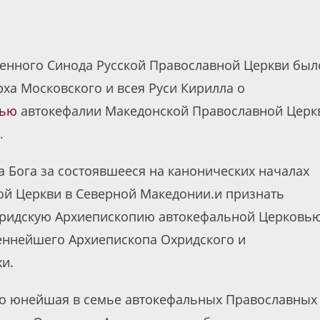
нного Синода Русской Православной Церкви был
а Московского и всея Руси Кирилла о
вью
автокефалии Македонской Православной Церк
.
 Бога за состоявшееся на канонических началах
ой Церкви в Северной Македонии.и признать
ридскую Архиепископию автокефальной Церковью
женнейшего Архиепископа Охридского и
и.
то юнейшая в семье автокефальных Православных