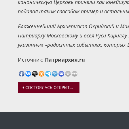
каноническую Церковь приняли как юнейшу
подавая таким способом пример и остальн
Блаженнейший Архиепископ Охридский и М
Патриарху Московскому и всея Руси Кириллу 
указанных «радостных событиях, которых 
Источник:
Патриархия.ru
Навигация
СОСТОЯЛАСЬ ОТКРЫТАЯ ЛЕКЦИЯ ОБ ИКОНОГРАФИИ УСПЕНИЯ БОЖИЕЙ МАТЕРИ
по
записям