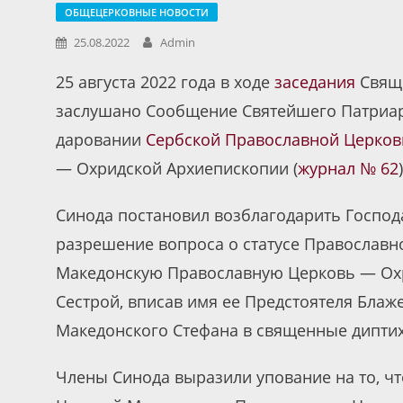
ОБЩЕЦЕРКОВНЫЕ НОВОСТИ
25.08.2022
Admin
25 августа 2022 года в ходе
заседания
Свяще
заслушано Сообщение Святейшего Патриарх
даровании
Сербской Православной Церко
— Охридской Архиепископии (
журнал № 62
)
Синода постановил возблагодарить Господа
разрешение вопроса о статусе Православн
Македонскую Православную Церковь — Ох
Сестрой, вписав имя ее Предстоятеля Бла
Македонского Стефана в священные диптих
Члены Синода выразили упование на то, ч