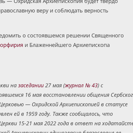
вь — Охридская Архиепископия будет твердо
православную веру и соблюдать верность
уведомить о состоявшемся решении Священного
Порфирия
и Блаженнейшего Архиепископа
ркви на
заседании
27 мая (
журнал № 43
) с
оявшемся 16 мая восстановлении общения Сербско
Церковью — Охридской Архиепископией в статусе
лен ей в 1959 году. Также сообщалось, что
 Церкви 15-21 мая 2022 года в ответ на ходатайст
кой Архиепископии единогласно благословил ее