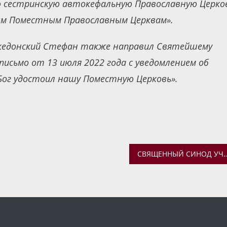
ю сестринскую автокефальную Православную Церков
ым Поместным Православным Церквам».
акедонский Стефан также направил Святейшему
письмо от 13 июля 2022 года с уведомлением об
Бог удостоил нашу Поместную Церковь».
СВЯЩЕННЫЙ СИНОД УЧРЕДИЛ МЕЖВЕДОМСТВЕННУЮ РАБОЧУЮ ГРУППУ ДЛЯ КООРДИНАЦИИ ПОМОЩИ БЕЖЕНЦАМ И ПОС