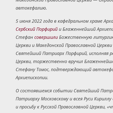
автокефалию.
5 июня 2022 года в кафедральном храме Арх
Сербский Порфирий
и Блаженнейший Архиепи
Стефан
совершили
Божественную литургию 
Церкви и Македонской Православной Церкви
Святейший Патриарх Порфирий, исполняя ре
Церкви, торжественно вручил Блаженнейше
Стефану Томос, подтверждающий автокефа
Архиепископии.
О состоявшемся событии Святейший Патри
Патриарху Московскому и всея Руси Кириллу 
и просьбу к Русской Православной Церкви, 