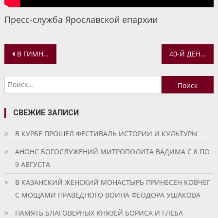
Пресс-служба Ярославской епархии
Навигация
В ГИМНАЗИИ ПРОШЛА ТОРЖЕСТВЕННАЯ ЛИНЕЙКА, ПОСВЯЩЁННАЯ ОКОНЧАНИЮ ТРЕТЬЕЙ УЧЕБНОЙ ЧЕТВЕРТИ
40-Й ДЕНЬ СО ДНЯ ПРЕСТАВЛЕНИЯ ИГУМЕНИИ МИРОПИИ (ЮРЧЕНКОВОЙ)
по
Найти:
записям
СВЕЖИЕ ЗАПИСИ
В КУРБЕ ПРОШЕЛ ФЕСТИВАЛЬ ИСТОРИИ И КУЛЬТУРЫ
АНОНС БОГОСЛУЖЕНИЙ МИТРОПОЛИТА ВАДИМА С 8 ПО
9 АВГУСТА
В КАЗАНСКИЙ ЖЕНСКИЙ МОНАСТЫРЬ ПРИНЕСЕН КОВЧЕГ
С МОЩАМИ ПРАВЕДНОГО ВОИНА ФЕОДОРА УШАКОВА
ПАМЯТЬ БЛАГОВЕРНЫХ КНЯЗЕЙ БОРИСА И ГЛЕБА