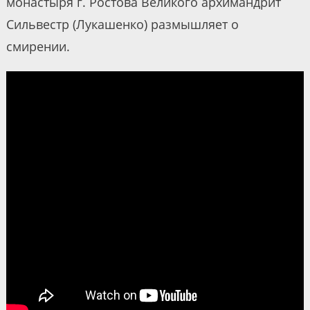
монастыря г. Ростова Великого архимандрит
Сильвестр (Лукашенко) размышляет о
смирении.