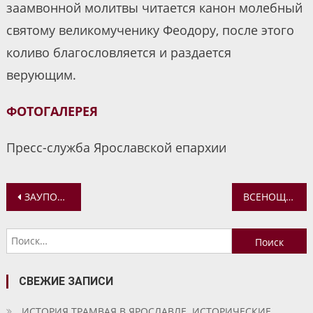
заамвонной молитвы читается канон молебный
святому великомученику Феодору, после этого
коливо благословляется и раздается
верующим.
ФОТОГАЛЕРЕЯ
Пресс-служба Ярославской епархии
Навигация
ЗАУПОКОЙНАЯ ЛИТИЯ ПО ПОГИБШИМ ПРИ ИСПОЛНЕНИИ СЛУЖЕБНОГО ДОЛГА
ВСЕНОЩНОЕ БДЕНИЕ В КАНУН НЕДЕЛИ ТОРЖЕСТВА ПРАВОСЛАВИЯ
по
Найти:
записям
СВЕЖИЕ ЗАПИСИ
ИСТОРИЯ ТРАМВАЯ В ЯРОСЛАВЛЕ. ИСТОРИЧЕСКИЕ