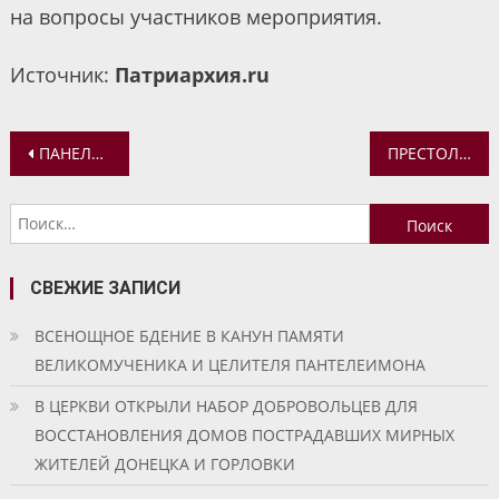
на вопросы участников мероприятия.
Источник:
Патриархия.ru
Навигация
ПАНЕЛЬНАЯ ДИСКУССИЯ «ДЕЙСТВИЯ ФАНАРА НА УКРАИНЕ: ОТРАЖЕНИЕ В МЕДИАПРОСТРАНСТВЕ» ПРОШЛА В РАМКАХ ФЕСТИВАЛЯ «ВЕРА И СЛОВО»
ПРЕСТОЛЬНЫЙ ПРАЗДНИК КОРСУНСКОГО ХРАМА СЕЛА ДЕГТЕВО
по
Найти:
записям
СВЕЖИЕ ЗАПИСИ
ВСЕНОЩНОЕ БДЕНИЕ В КАНУН ПАМЯТИ
ВЕЛИКОМУЧЕНИКА И ЦЕЛИТЕЛЯ ПАНТЕЛЕИМОНА
В ЦЕРКВИ ОТКРЫЛИ НАБОР ДОБРОВОЛЬЦЕВ ДЛЯ
ВОССТАНОВЛЕНИЯ ДОМОВ ПОСТРАДАВШИХ МИРНЫХ
ЖИТЕЛЕЙ ДОНЕЦКА И ГОРЛОВКИ