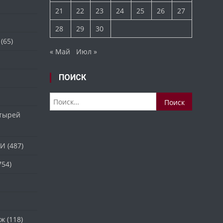
21
22
23
24
25
26
27
28
29
30
(65)
« Май
Июл »
ПОИСК
Найти:
стырей
ТИ
(487)
754)
аж
(118)