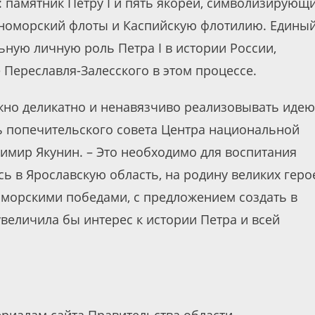
 памятник Петру I и пять якорей, символизирующ
рноморский флоты и Каспийскую флотилию. Едины
ную личную роль Петра I в истории России,
Переславля-Залесского в этом процессе.
ажно деликатно и ненавязчиво реализовывать идею
ль попечительского совета Центра национальной
имир Якунин. – Это необходимо для воспитания
 в Ярославскую область, на родину великих геро
 морскими победами, с предложением создать в
увеличила бы интерес к истории Петра и всей