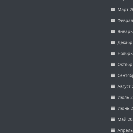
Март 2
Феврал
Январь
Декабр
Ноябрь
Октябр
Сентяб
Август 
Июль 2
Июнь 2
Май 20
Апрель