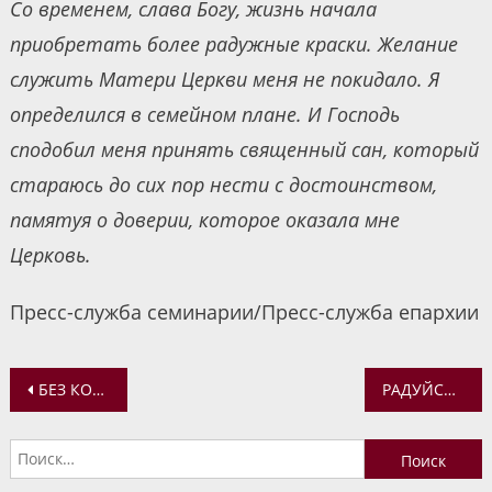
Со временем, слава Богу, жизнь начала
приобретать более радужные краски. Желание
служить Матери Церкви меня не покидало. Я
определился в семейном плане. И Господь
сподобил меня принять священный сан, который
стараюсь до сих пор нести с достоинством,
памятуя о доверии, которое оказала мне
Церковь.
Пресс-служба семинарии/Пресс-служба епархии
Навигация
БЕЗ КОТА И ЖИЗНЬ НЕ ТА? В ДИСКУССИОННОМ МОЛОДЕЖНОМ КЛУБЕ ПРОЙДЕТ ОЧЕРЕДНАЯ ВСТРЕЧА
РАДУЙСЯ, ЗАСТУПНИЦЕ УСЕРДНАЯ!
по
Найти:
записям