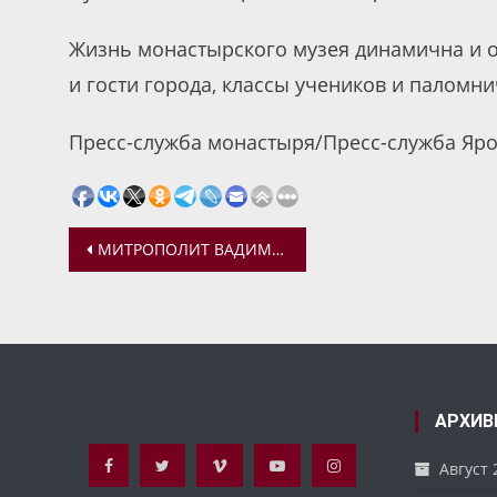
Жизнь монастырского музея динамична и 
и гости города, классы учеников и паломн
Пресс-служба монастыря/Пресс-служба Яро
Навигация
МИТРОПОЛИТ ВАДИМ СОВЕРШИЛ ВЕЧЕРНЮ С АКАФИСТОМ БОЖЕСТВЕННЫМ СТРАСТЯМ ХРИСТОВЫМ (ПАССИЮ)
по
записям
АРХИВ
Август 