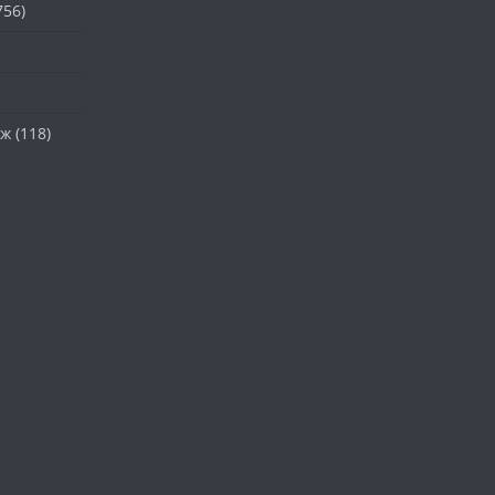
756)
аж
(118)