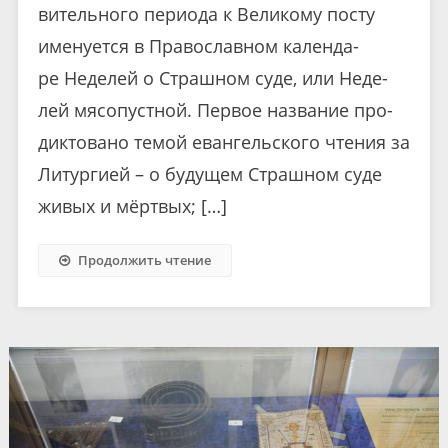
ви­тель­но­го пе­ри­о­да к Ве­ли­ко­му по­сту
име­ну­ет­ся в Пра­во­слав­ном ка­лен­да­
ре Неде­лей о Страш­ном су­де, или Неде­
лей мя­со­пуст­ной. Пер­вое на­зва­ние про­
дик­то­ва­но те­мой еван­гель­ско­го чте­ния за
Ли­тур­ги­ей – о бу­ду­щем Страш­ном су­де
жи­вых и мёрт­вых; […]
Продолжить чтение