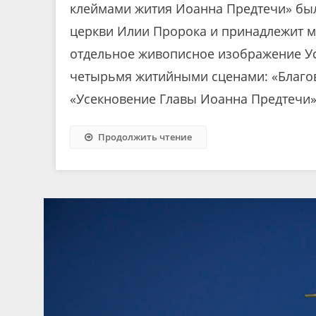
клеймами жития Иоанна Предтечи» была 
церкви Илии Пророка и принадлежит ма
отдельное живописное изображение У
четырьмя житийными сценами: «Благов
«Усекновение Главы Иоанна Предтечи»
Продолжить чтение