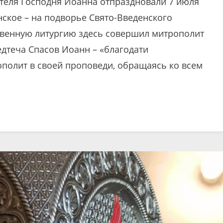
ителя Господня Иоанна отпраздновали 7 июля
нское – на подворье Свято-Введенского
твенную литургию здесь совершил митрополит
едтеча Спасов Иоанн – «благодати
ополит в своей проповеди, обращаясь ко всем