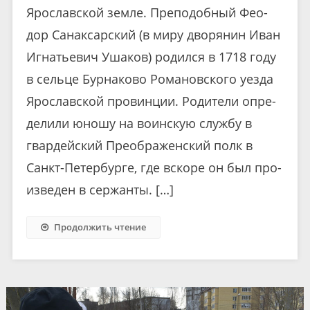
Ярославской земле. Пре­по­доб­ный Фе­о­
дор Са­нак­сар­ский (в ми­ру дво­ря­нин Иван
Иг­на­тье­вич Уша­ков) ро­дил­ся в 1718 го­ду
в сель­це Бур­на­ко­во Ро­ма­нов­ско­го уез­да
Яро­слав­ской про­вин­ции. Ро­ди­те­ли опре­
де­ли­ли юношу на во­ин­скую служ­бу в
гвар­дей­ский Пре­об­ра­жен­ский полк в
Санкт-Пе­тер­бур­ге, где вско­ре он был про­
из­ве­ден в сер­жан­ты. […]
Продолжить чтение