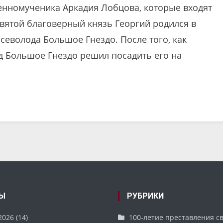
енномученика Аркадия Лобцова, которые входят
Святой благоверный князь Георгий родился в
Всеволода Большое Гнездо. После того, как
д Большое Гнездо решил посадить его на
Ы
РУБРИКИ
2026
(14)
100-летие преставления с