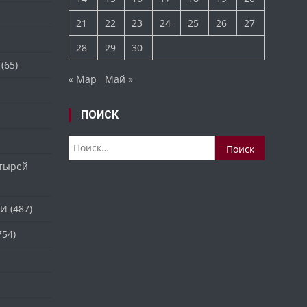
21
22
23
24
25
26
27
28
29
30
(65)
« Мар
Май »
ПОИСК
Найти:
стырей
ТИ
(487)
754)