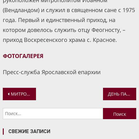
(Вендландом) и служил в священном сане с 1975
года. Первый и единственный приход, на
котором довелось служить отцу Феогносту, –
приход Воскресенского храма с. Красное.
ФОТОГАЛЕРЕЯ
Пресс-служба Ярославской епархии
Навигация
МИТРОПОЛИТ ВАДИМ ПОСЕТИЛ ХРАМЫ В СЕЛАХ НОВЛЕНСКОЕ, МИХАЙЛОВСКОЕ, КОЗЬМОДЕМЬЯНСК, СОЛОНЕЦ И ВЫСОКО
ДЕНЬ ПАМЯТИ ПЕРВОВЕРХОВНЫХ АПОСТОЛОВ ПЕТРА И ПАВЛА
по
Найти:
записям
СВЕЖИЕ ЗАПИСИ