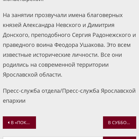
На занятии прозвучали имена благоверных
князей Александра Невского и Димитрия
Донского, преподобного Сергия Радонежского и
праведного воина Феодора Ушакова. Это всем
известные исторические личности. Все они
родились на современной территории
Ярославской области.
Пресс-служба отдела/Пресс-служба Ярославской
епархии
Навигация
В «ПОКРОВСКОМ» ДЕТСКОМ САДИКЕ ПОСАДИЛИ ДЕТСКИЙ ОГОРОД
В СУББОТУ В ХРАМАХ ЕПАРХИИ БУДУТ ПОМИНАТЬ УСОПШИХ
по