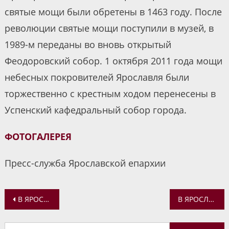
святые мощи были обретены в 1463 году. После
революции святые мощи поступили в музей, в
1989-м переданы во вновь открытый
Феодоровский собор. 1 октября 2011 года мощи
небесных покровителей Ярославля были
торжественно с крестным ходом перенесены в
Успенский кафедральный собор города.
ФОТОГАЛЕРЕЯ
Пресс-служба Ярославской епархии
Навигация
В ЯРОСЛАВСКОЙ ДУХОВНОЙ СЕМИНАРИИ ПРОШЕЛ ТРЕНИНГ ДЛЯ ПРАВОСЛАВНОЙ МОЛОДЕЖИ
В ЯРОСЛАВЛЕ ПРОШЛО ЗАСЕДАНИЕ ЯРОСЛАВСКОГО ОТДЕЛЕНИЯ ВСЕМИРНОГО РУССКОГО НАРОДНОГО СОБОРА
по
Найти: