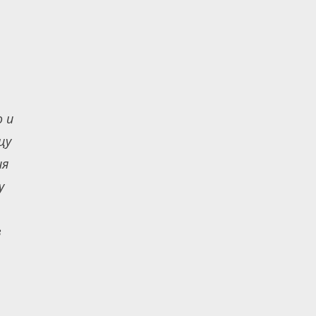
ю и
цу
ия
у
в