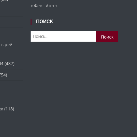
« Фев
Апр »
ПОИСК
Найти:
стырей
ТИ
(487)
754)
аж
(118)