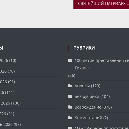
СВЯТЕЙШИЙ ПАТРИАРХ КИРИЛЛ ОБРАТИЛСЯ К РЕЛИГИОЗНЫМ ДЕЯТЕЛЯМ И ПРЕДСТАВИТЕЛЯМ МЕЖДУНАРОДНЫХ ОРГАНИЗАЦИЙ В СВЯЗИ С СИТ
Ы
РУБРИКИ
2026
(10)
100-летие преставления с
Тихона
026
(78)
(36)
026
(91)
Анонсы
(120)
26
(111)
Без рубрики
(104)
 2026
(106)
Возрождение
(376)
026
(91)
Комментарий
(2)
ь 2026
(97)
Межсоборное присутствие