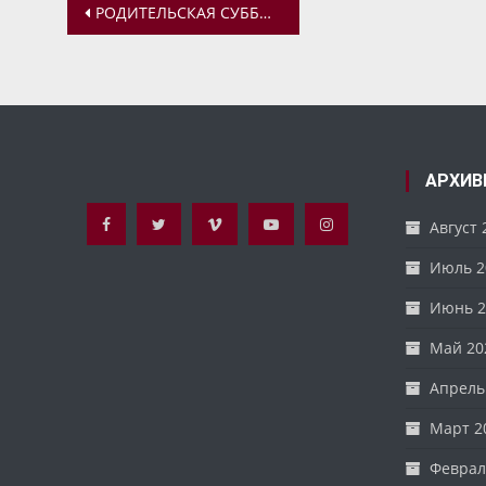
Навигация
РОДИТЕЛЬСКАЯ СУББОТА. ПОМИНОВЕНИЕ УСОПШИХ
по
записям
АРХИВ
Август 
Июль 2
Июнь 2
Май 20
Апрель
Март 2
Феврал