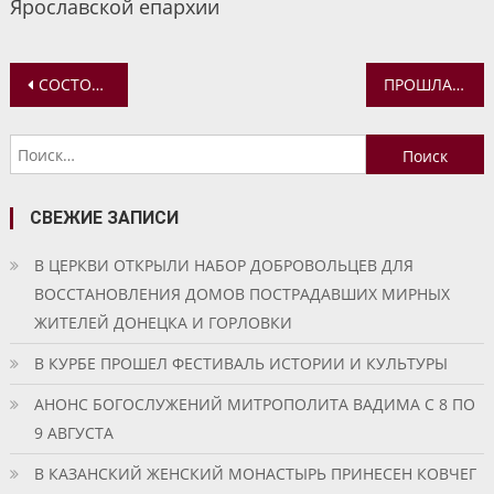
Ярославской епархии
Навигация
СОСТОЯЛАСЬ ВСТРЕЧА МИТРОПОЛИТА ВАДИМА С РЕКТОРОМ ЯРОСЛАВСКОГО ГОСУДАРСТВЕННОГО МЕДИЦИНСКОГО УНИВЕРСИТЕТА АЛЕКСАНДРОМ ЛЕОНИДОВИЧЕМ ХОХЛОВЫМ
ПРОШЛА ЛЕКЦИЯ «КТО ВОСПИТЫВАЛ ГЕНИЕВ. ОБРАЗ НЯНИ В РУССКОЙ КУЛЬТУРЕ»
по
Найти:
записям
СВЕЖИЕ ЗАПИСИ
В ЦЕРКВИ ОТКРЫЛИ НАБОР ДОБРОВОЛЬЦЕВ ДЛЯ
ВОССТАНОВЛЕНИЯ ДОМОВ ПОСТРАДАВШИХ МИРНЫХ
ЖИТЕЛЕЙ ДОНЕЦКА И ГОРЛОВКИ
В КУРБЕ ПРОШЕЛ ФЕСТИВАЛЬ ИСТОРИИ И КУЛЬТУРЫ
АНОНС БОГОСЛУЖЕНИЙ МИТРОПОЛИТА ВАДИМА С 8 ПО
9 АВГУСТА
В КАЗАНСКИЙ ЖЕНСКИЙ МОНАСТЫРЬ ПРИНЕСЕН КОВЧЕГ