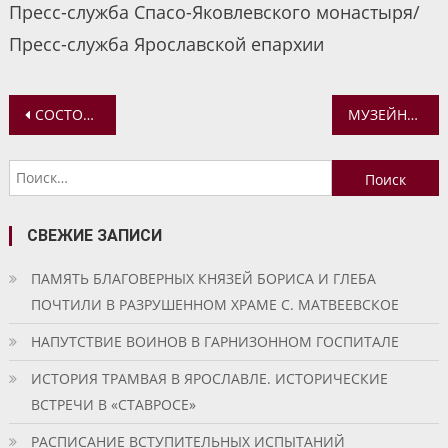
Пресс-служба Спасо-Яковлевского монастыря/
Пресс-служба Ярославской епархии
Навигация
СОСТОЯЛИСЬ КУРСЫ ПОВЫШЕНИЯ КВАЛИФИКАЦИИ ПО ВОПРОСАМ КАЧЕСТВА ОБРАЗОВАНИЯ ДЛЯ РУКОВОДСТВА И МЕТОДИЧЕСКИХ СЛУЖБ ДУХОВНЫХ УЧЕБНЫХ ЗАВЕДЕНИЙ
МУЗЕЙНЫЕ ИСТОРИИ
по
Найти:
записям
СВЕЖИЕ ЗАПИСИ
ПАМЯТЬ БЛАГОВЕРНЫХ КНЯЗЕЙ БОРИСА И ГЛЕБА
ПОЧТИЛИ В РАЗРУШЕННОМ ХРАМЕ С. МАТВЕЕВСКОЕ
НАПУТСТВИЕ ВОИНОВ В ГАРНИЗОННОМ ГОСПИТАЛЕ
ИСТОРИЯ ТРАМВАЯ В ЯРОСЛАВЛЕ. ИСТОРИЧЕСКИЕ
ВСТРЕЧИ В «СТАВРОСЕ»
РАСПИСАНИЕ ВСТУПИТЕЛЬНЫХ ИСПЫТАНИЙ