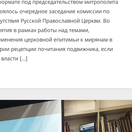
 формате под председательством митрополита
тоялось очередное заседание комиссии по
тствия Русской Православной Церкви. Во
ятия в рамках работы над темами,
именения церковной епитимьи к мирянам в
ерии рецепции почитания подвижника, если
власти […]