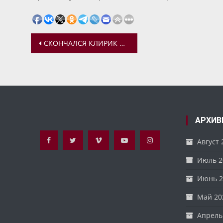
Навигация
СКОНЧАЛСЯ КЛИРИК КАЗАНСКОГО ЖЕНСКОГО МОНАСТЫРЯ ПРОТОИЕРЕЙ АЛЕКСИЙ АВКСЕНТЬЕВ
по
записям
АРХИВ
Август 
Июль 2
Июнь 2
Май 20
Апрель