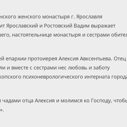
анского женского монастыря г. Ярославля
ит Ярославский и Ростовский Вадим выражает
го, настоятельнице монастыря и сестрами обите
ей епархии протоиерея Алексия Авксентьева. Отец
ли и вместе с сестрами нес любовь и заботу
опского психоневрологического интерната город
 чадами отца Алексия и молимся ко Господу, чтоб
».