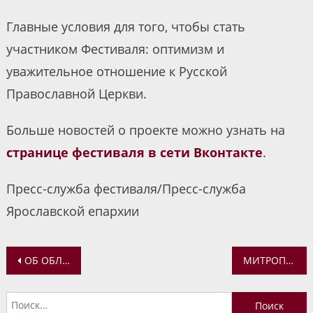
Главные условия для того, чтобы стать
участником Фестиваля: оптимизм и
уважительное отношение к Русской
Православной Церкви.
Больше новостей о проекте можно узнать на
странице фестиваля в сети Вконтакте
.
Пресс-служба фестиваля/Пресс-служба
Ярославской епархии
Навигация
ОБ ОБЛАЧЕНИИ СВЯЩЕННОСЛУЖИТЕЛЕЙ РАССКАЗАЛИ УЧЕНИКАМ ВОСКРЕСНОЙ ШКОЛЫ «ПЧЕЛКИ»
МИТРОПОЛИТ ВАДИМ СОВЕРШИЛ БОЖЕСТВЕННУЮ ЛИТУРГИЮ В КАЗАНСКОМ ЖЕНСКОМ МОНАСТЫРЕ
по
Найти: