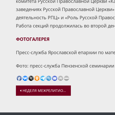
комитета Русской Православной Церкви «К
заведениях Русской Православной Церкви» 
деятельность РПЦ» и «Роль Русской Право
Работа секций продолжилась во второй ден
ФОТОГАЛЕРЕЯ
Пресс-служба Ярославской епархии по мат
Фото: пресс-служба Пензенской семинарии
Навигация
НЕДЕЛЯ МЕЖРЕЛИГИОЗНОГО ДИАЛОГА В УФСИН
по
записям