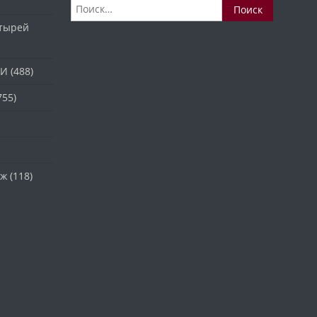
Найти:
стырей
ТИ
(488)
755)
аж
(118)