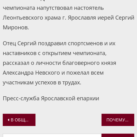
чемпионата напутствовал настоятель
Леонтьевского храма г. Ярославля иерей Сергий
Миронов.
Отец Сергий поздравил спортсменов и их
наставников с открытием чемпионата,
рассказал о личности благоверного князя
Александра Невского и пожелал всем
участникам успехов в трудах.
Пресс-служба Ярославской епархии
Навигация
В ОБЩЕСТВЕННОЙ ПАЛАТЕ РФ СОСТОЯЛАСЬ ПРЕЗЕНТАЦИЯ КНИГИ «ИДЕОЛОГИЯ ПЕТРА I: ИСТОРИЧЕСКАЯ РАЗВИЛКА И ВЫБОР МОДЕЛИ РАЗВИТИЯ ГОСУДАРСТВА»
ПОЧЕМУ ЖЕНЩИН НЕ ПУСКАЮТ НА АФОН? ТЕМА НОВОЙ ВСТРЕЧИ ДИСКУССИОННОГО КЛУБА ЯКОВЛЕВСКО-БЛАГОВЕЩЕНСКОГО ХРАМА ЯРОСЛАВЛЯ
по