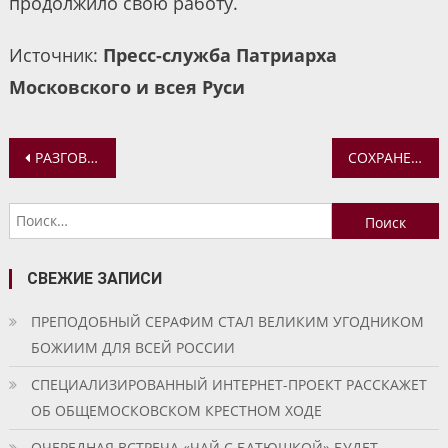
продолжило свою работу.
Источник:
Пресс-служба Патриарха
Московского и всея Руси
Навигация
РАЗГОВОР О ПРОБЛЕМАХ ЗАВИСИМОСТИ И СОЗАВИСИМОСТИ
СОХРАНЕНИЕ КУЛЬТУРНОГО НАСЛЕДИЯ В ЯРОСЛАВСКОЙ ОБЛАСТИ ОБСУДИЛИ МИХАИЛ ЕВРАЕВ И ВАЛЕНТИНА МАТВИЕНКО
по
Найти:
записям
СВЕЖИЕ ЗАПИСИ
ПРЕПОДОБНЫЙ СЕРАФИМ СТАЛ ВЕЛИКИМ УГОДНИКОМ
БОЖИИМ ДЛЯ ВСЕЙ РОССИИ
СПЕЦИАЛИЗИРОВАННЫЙ ИНТЕРНЕТ-ПРОЕКТ РАССКАЖЕТ
ОБ ОБЩЕМОСКОВСКОМ КРЕСТНОМ ХОДЕ
ОЧЕРЕДНАЯ ВСТРЕЧА «ЧАЙ С БАТЮШКОЙ» БУДЕТ