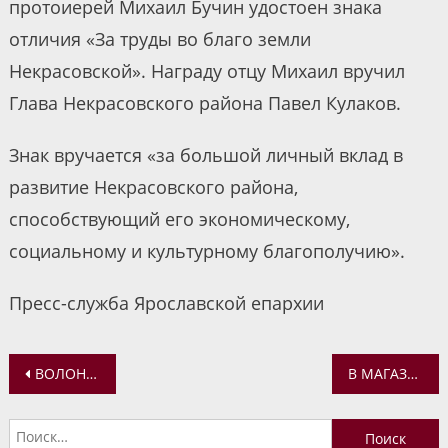
протоиерей Михаил Бучин удостоен знака
отличия «За труды во благо земли
Некрасовской». Награду отцу Михаил вручил
Глава Некрасовского района Павел Кулаков.
Знак вручается «за большой личный вклад в
развитие Некрасовского района,
способствующий его экономическому,
социальному и культурному благополучию».
Пресс-служба Ярославской епархии
Навигация
ВОЛОНТЕРЫ ПРОДОЛЖАЮТ РАБОТАТЬ НА ТЕРРИТОРИИ ПОЛУРАЗРУШЕННОГО КРЕСТОВОЗДВИЖЕНСКОГО ХРАМА В СИДОРКОВО
В МАГАЗИН «ПРАВОСЛАВНЫЙ МИР» ПОСТУПИЛИ КАЛЕНДАРИ НА 2023 ГОД
по
Найти: