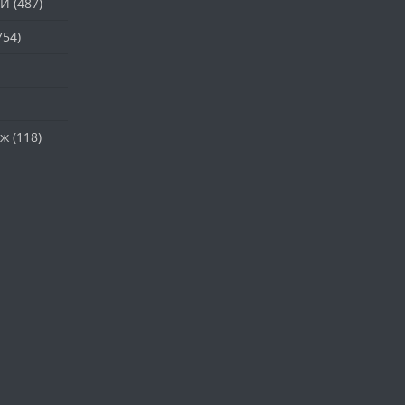
ТИ
(487)
754)
аж
(118)