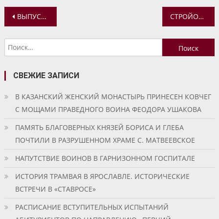
Навигация
ВЫПУСКНИКАМ ГИМНАЗИИ ВРУЧИЛИ ПОЧЕТНЫЙ ЗНАК ГУБЕРНАТОРА «ЗА ОСОБЫЕ УСПЕХИ В УЧЕНИИ»
СТРОЙОТРЯДЫ «ЖАР-ПТИЦЫ». 2022
по
Найти:
записям
СВЕЖИЕ ЗАПИСИ
В КАЗАНСКИЙ ЖЕНСКИЙ МОНАСТЫРЬ ПРИНЕСЕН КОВЧЕГ
С МОЩАМИ ПРАВЕДНОГО ВОИНА ФЕОДОРА УШАКОВА
ПАМЯТЬ БЛАГОВЕРНЫХ КНЯЗЕЙ БОРИСА И ГЛЕБА
ПОЧТИЛИ В РАЗРУШЕННОМ ХРАМЕ С. МАТВЕЕВСКОЕ
НАПУТСТВИЕ ВОИНОВ В ГАРНИЗОННОМ ГОСПИТАЛЕ
ИСТОРИЯ ТРАМВАЯ В ЯРОСЛАВЛЕ. ИСТОРИЧЕСКИЕ
ВСТРЕЧИ В «СТАВРОСЕ»
РАСПИСАНИЕ ВСТУПИТЕЛЬНЫХ ИСПЫТАНИЙ