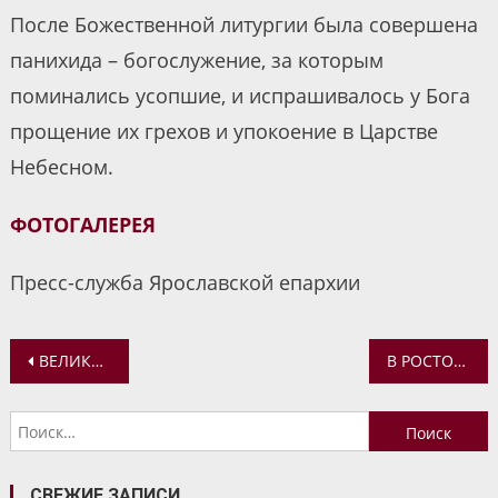
После Божественной литургии была совершена
панихида – богослужение, за которым
поминались усопшие, и испрашивалось у Бога
прощение их грехов и упокоение в Царстве
Небесном.
ФОТОГАЛЕРЕЯ
Пресс-служба Ярославской епархии
Навигация
ВЕЛИКИЙ ПОСТ – ВЕСНА ДУХОВНАЯ. ИЕРЕЙ ИЛЬЯ ШАБЛЫКОВ
В РОСТОВЕ ВЕЛИКОМ ПРОШЛИ ЗАНЯТИЯ ПО СОЗДАНИЮ ЛИЦЕВОГО БУКВАРЯ ПЕТРОВСКОЙ ЭПОХИ
по
Найти:
записям
СВЕЖИЕ ЗАПИСИ