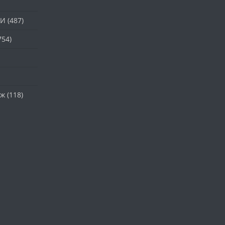
ТИ
(487)
754)
аж
(118)