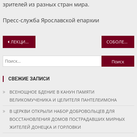
зрителей из разных стран мира.
Пресс-служба Ярославской епархии
Навигация
ЛЕКЦИЯ «ИСТОРИЧЕСКОЕ ПУТЕШЕСТВИЕ. СЕРГИЙ РАДОНЕЖСКИЙ И ЕГО ВРЕМЯ» В ЯРОСЛАВСКОЙ ОБЛАСТНОЙ БИБЛИОТЕКЕ
СОБОЛЕЗНОВАНИЕ МИТРОПОЛИТА ВАДИМА В СВЯЗИ С КОНЧИНОЙ ИЕРОМОНАХА ИОАСАФА (БАРДУНОВА)
по
Найти:
записям
СВЕЖИЕ ЗАПИСИ
ВСЕНОЩНОЕ БДЕНИЕ В КАНУН ПАМЯТИ
ВЕЛИКОМУЧЕНИКА И ЦЕЛИТЕЛЯ ПАНТЕЛЕИМОНА
В ЦЕРКВИ ОТКРЫЛИ НАБОР ДОБРОВОЛЬЦЕВ ДЛЯ
ВОССТАНОВЛЕНИЯ ДОМОВ ПОСТРАДАВШИХ МИРНЫХ
ЖИТЕЛЕЙ ДОНЕЦКА И ГОРЛОВКИ