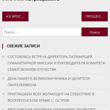
Навигация
В ЯРОСЛАВЛЕ ПРОЙДЕТ СБОР СКАУТСКОГО КЛУБА «ЮНЫЙ РАЗВЕДЧИК»
ПРОШЕЛ ОЧЕРЕДНОЙ СУББОТНИК В КРЕСТОВОЗДВИЖЕНСКОМ ХРАМЕ СИДОРКОВО (СЕЛИФОНТОВО)
по
Найти:
записям
СВЕЖИЕ ЗАПИСИ
СОСТОЯЛАСЬ ВСТРЕЧА ДИРЕКТОРА ПАТРИАРШЕЙ
ГУМАНИТАРНОЙ МИССИИ И РУКОВОДИТЕЛЯ КОМИТЕТА
СЕМЕЙ ВОИНОВ ОТЕЧЕСТВА
ДЕНЬ ПАМЯТИ ВЕЛИКОМУЧЕНИКА И ЦЕЛИТЕЛЯ
ПАНТЕЛЕИМОНА
ПРИГЛАШАЕМ ВСЕХ ЖЕЛАЮЩИХ НА СУББОТНИК В
ВОСКРЕСЕНСКОМ ХРАМЕ С. ОСТРОВ
ЯРОСЛАВСКАЯ ДУХОВНАЯ СЕМИНАРИЯ ОБЪЯВЛЯЕТ