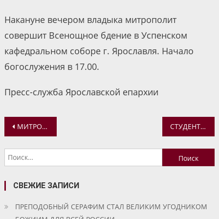
Накануне вечером владыка митрополит
совершит Всенощное бдение в Успенском
кафедральном соборе г. Ярославля. Начало
богослужения в 17.00.
Пресс-служба Ярославской епархии
Навигация
МИТРОПОЛИТ ВАДИМ ПОСЕТИЛ ХРАМЫ В С. ДАВЫДОВО И С. СПАС-НА-ИТИ
СТУДЕНТЫ СТОЛИЧНЫХ ВУЗОВ СТРОЯТ ЧАСОВНЮ В РОСТОВСКОМ РАЙОНЕ
по
Найти:
записям
СВЕЖИЕ ЗАПИСИ
ПРЕПОДОБНЫЙ СЕРАФИМ СТАЛ ВЕЛИКИМ УГОДНИКОМ